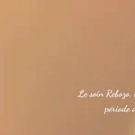
Le soin Rebozo, 
période 