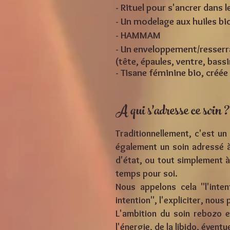
- Rituel pour s'ancrer dans
- Un modelage aux huiles bi
- HAMMAM
- Un enveloppement/resserra
(tête, épaules, ventre, bass
- Tisane féminine bio,
créée
A qui s'adresse ce soin ?
Traditionnellement, c'est un
également un soin adressé à
d'état, ou tout simplement à 
temps pour soi.
Nous appelons cela "l'inten
intention", l'expliciter, nou
L'ambition du soin rebozo e
l'énergie, de la libido, évent