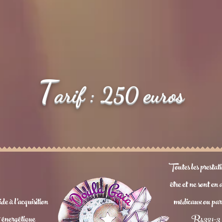
T
arif : 250 euros
Toutes les prestati
être et ne sont en
e à l’acquisition
médicaux ou para
t énergétique
R4321-3 