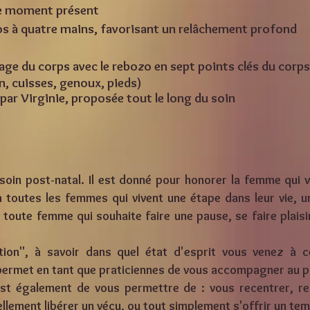
 le moment présent
os à quatre mains, favorisant un relâchement profond
ge du corps avec le rebozo en sept points clés du corp
in, cuisses, genoux, pieds)
par
Virginie, proposée tout le long du soin
 soin post-natal. Il est donné pour honorer la femme qui v
 toutes les femmes qui vivent une étape dans leur vie, 
toute femme qui souhaite faire une pause, se faire plaisir
tion", à savoir dans quel état d'esprit vous venez à ce
s permet en tant que praticiennes de vous accompagner au p
st également de vous permettre de : vous recentrer, rec
uellement libérer un vécu, ou tout simplement s'offrir un te