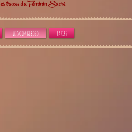
es traces du Féminin Sacré
Le Soin Rebozo
Tarifs