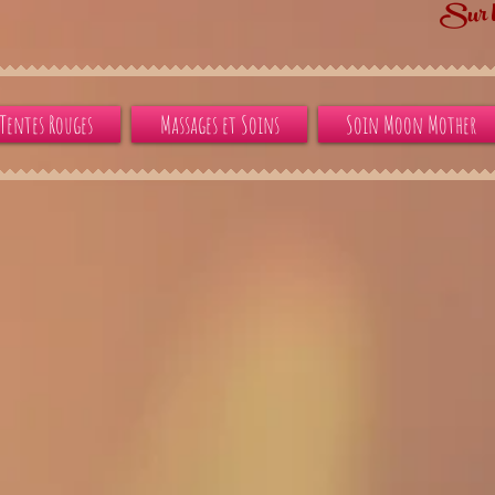
Sur l
Tentes Rouges
Massages et Soins
Soin Moon Mother